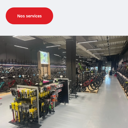
ABUS
Nos services
XLC
ACID
ZEFAL
HUTCHINS
ELITE
BRYTON
KLICKFIX