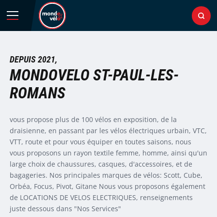
Menu
Ouvr
Rec
Retour au menu
DEPUIS 2021,
MONDOVELO ST-PAUL-LES-
 classique
VTT / VTC
VTT / VTC
CUBE
Textile
Equipement
ROMANS
 Electrique (VAE)
Vélo de rou
Vélo de rou
SCOTT
Chaussures
Bagagerie
vous propose plus de 100 vélos en exposition, de la
ques
Vélos Urbai
Vélos Urbai
BERGAMON
Protection
Electroniqu
draisienne, en passant par les vélos électriques urbain, VTC,
VTT, route et pour vous équiper en toutes saisons, nous
pement de la personne
Vélo enfant
Voir tout
ENDURA
Voir tout
Transport
vous proposons un rayon textile femme, homme, ainsi qu'un
large choix de chaussures, casques, d'accessoires, et de
bagageries. Nos principales marques de vélos: Scott, Cube,
ssoires
Voir tout
SYNCROS
Entretien e
Orbéa, Focus, Pivot, Gitane Nous vous proposons également
de LOCATIONS DE VELOS ELECTRIQUES, renseignements
 plans
SHIMANO
Voir tout
juste dessous dans "Nos Services"