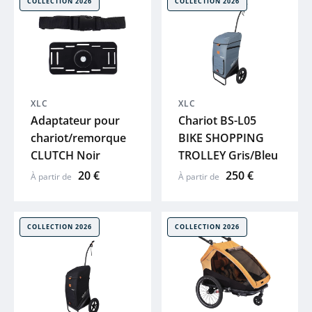
COLLECTION 2026
COLLECTION 2026
ABUS
XLC
ACID
XLC
XLC
Adaptateur pour
Chariot BS-L05
chariot/remorque
BIKE SHOPPING
ZEFAL
CLUTCH Noir
TROLLEY Gris/Bleu
20 €
250 €
À partir de
À partir de
HUTCHINS
ELITE
COLLECTION 2026
COLLECTION 2026
BRYTON
KLICKFIX