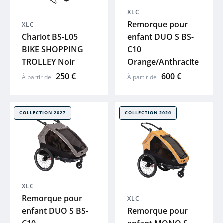
XLC
MUC-OFF
Remorque pour
XLC
Chariot BS-L05
enfant DUO S BS-
Voir tout
BIKE SHOPPING
C10
TROLLEY Noir
Orange/Anthracite
250 €
600 €
À partir de
À partir de
COLLECTION 2027
COLLECTION 2026
XLC
Remorque pour
XLC
enfant DUO S BS-
Remorque pour