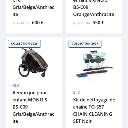
C10
enfant MONO S
Gris/Beige/Anthrac
BS-C09
ite
Orange/Anthracite
600 €
550 €
À partir de
À partir de
COLLECTION 2026
COLLECTION 2027
XLC
Remorque pour
XLC
enfant MONO S
Kit de nettoyage de
BS-C09
chaîne TO-S57
Gris/Beige/Anthrac
CHAIN CLEANING
ite
SET Noir